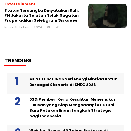
Entertainment
Status Tersangka Dinyatakan Sah,
PN Jakarta Selatan Tolak Gugatan
Praperadilan Selebgram Siskaeee
Rabu, 28 Februari 2024 - 03:35 WIB
TRENDING
MUST Luncurkan Seri Energi Hibrida untuk
Berbagai Skenario di SNEC 2026
53% Pemberi Kerja Kesulitan Menemukan
Lulusan yang Siap Menghadapi AI. Studi
Baru Petakan Enam Langkah Strategis
bagi Indonesia
Weichai Group: 40 Tahun Berkarya di