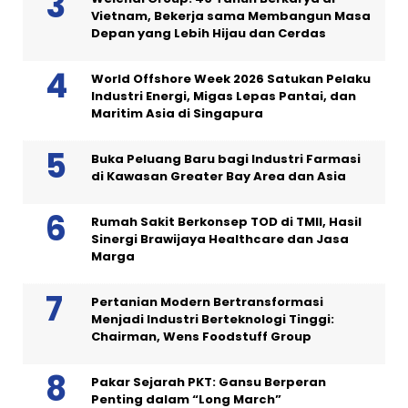
Vietnam, Bekerja sama Membangun Masa
Depan yang Lebih Hijau dan Cerdas
World Offshore Week 2026 Satukan Pelaku
Industri Energi, Migas Lepas Pantai, dan
Maritim Asia di Singapura
Buka Peluang Baru bagi Industri Farmasi
di Kawasan Greater Bay Area dan Asia
Rumah Sakit Berkonsep TOD di TMII, Hasil
Sinergi Brawijaya Healthcare dan Jasa
Marga
Pertanian Modern Bertransformasi
Menjadi Industri Berteknologi Tinggi:
Chairman, Wens Foodstuff Group
Pakar Sejarah PKT: Gansu Berperan
Penting dalam “Long March”