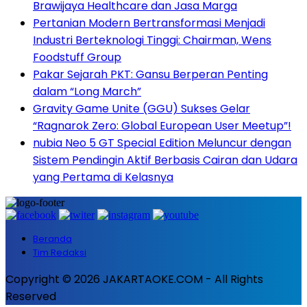
Brawijaya Healthcare dan Jasa Marga
Pertanian Modern Bertransformasi Menjadi
Industri Berteknologi Tinggi: Chairman, Wens
Foodstuff Group
Pakar Sejarah PKT: Gansu Berperan Penting
dalam “Long March”
Gravity Game Unite (GGU) Sukses Gelar
“Ragnarok Zero: Global European User Meetup”!
nubia Neo 5 GT Special Edition Meluncur dengan
Sistem Pendingin Aktif Berbasis Cairan dan Udara
yang Pertama di Kelasnya
Beranda
Tim Redaksi
Copyright © 2026 JAKARTAOKE.COM - All Rights
Reserved