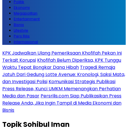
Politik
Ekonomi
Megapolitan
Entertainment
Bisnis
Lifestyle
Pers Rilis
Internasional
KPK Jadwalkan Ulang Pemeriksaan Khofifah Pekan Ini
Terkait Korupsi
Khofifah Belum Diperiksa, KPK Tunggu
Waktu Tepat Bongkar Dana Hibah
Tragedi Remaja
Jatuh Dari Gedung Lotte Avenue: Kronologi, Saksi Mata,
dan Investigasi Polisi
Komunikasi Strategis Publikasi
Press Release, Kunci UMKM Memenangkan Perhatian
Media dan Pasar
Persrilis.com Siap Publikasikan Press
Release Anda, Jika Ingin Tampil di Media Ekonomi dan
Bisnis
Topik
Sohibul Iman