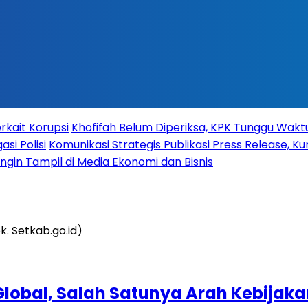
rkait Korupsi
Khofifah Belum Diperiksa, KPK Tunggu Wak
si Polisi
Komunikasi Strategis Publikasi Press Release,
 Ingin Tampil di Media Ekonomi dan Bisnis
Global, Salah Satunya Arah Kebijak