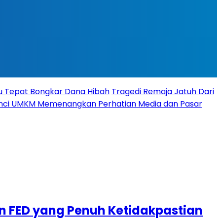
tu Tepat Bongkar Dana Hibah
Tragedi Remaja Jatuh Dari
 Kunci UMKM Memenangkan Perhatian Media dan Pasar
an FED yang Penuh Ketidakpastian