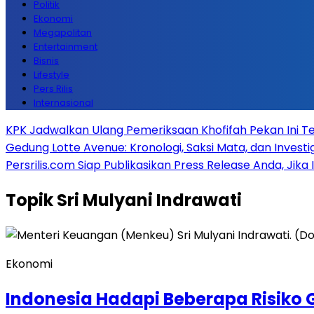
Politik
Ekonomi
Megapolitan
Entertainment
Bisnis
Lifestyle
Pers Rilis
Internasional
KPK Jadwalkan Ulang Pemeriksaan Khofifah Pekan Ini Te
Gedung Lotte Avenue: Kronologi, Saksi Mata, dan Investiga
Persrilis.com Siap Publikasikan Press Release Anda, Jika
Topik
Sri Mulyani Indrawati
Ekonomi
Indonesia Hadapi Beberapa Risiko 