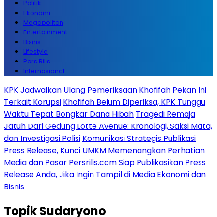
Politik
Ekonomi
Megapolitan
Entertainment
Bisnis
Lifestyle
Pers Rilis
Internasional
KPK Jadwalkan Ulang Pemeriksaan Khofifah Pekan Ini
Terkait Korupsi
Khofifah Belum Diperiksa, KPK Tunggu
Waktu Tepat Bongkar Dana Hibah
Tragedi Remaja
Jatuh Dari Gedung Lotte Avenue: Kronologi, Saksi Mata,
dan Investigasi Polisi
Komunikasi Strategis Publikasi
Press Release, Kunci UMKM Memenangkan Perhatian
Media dan Pasar
Persrilis.com Siap Publikasikan Press
Release Anda, Jika Ingin Tampil di Media Ekonomi dan
Bisnis
Topik
Sudaryono