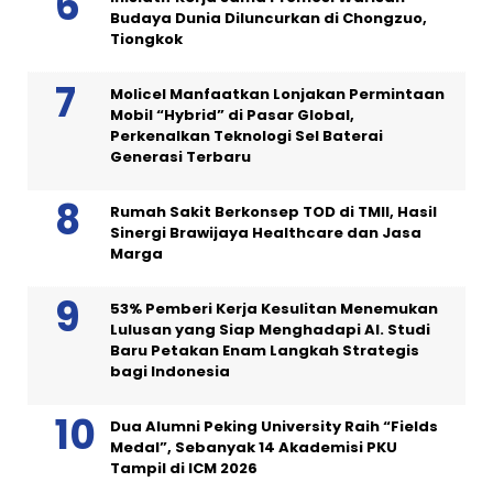
Budaya Dunia Diluncurkan di Chongzuo,
Tiongkok
Molicel Manfaatkan Lonjakan Permintaan
Mobil “Hybrid” di Pasar Global,
Perkenalkan Teknologi Sel Baterai
Generasi Terbaru
Rumah Sakit Berkonsep TOD di TMII, Hasil
Sinergi Brawijaya Healthcare dan Jasa
Marga
53% Pemberi Kerja Kesulitan Menemukan
Lulusan yang Siap Menghadapi AI. Studi
Baru Petakan Enam Langkah Strategis
bagi Indonesia
Dua Alumni Peking University Raih “Fields
Medal”, Sebanyak 14 Akademisi PKU
Tampil di ICM 2026