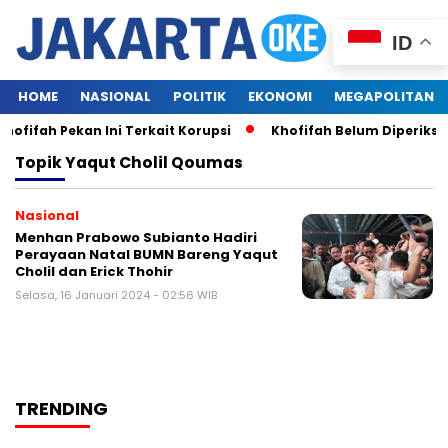
ID
HOME
NASIONAL
POLITIK
EKONOMI
MEGAPOLITAN
ofifah Pekan Ini Terkait Korupsi
Khofifah Belum Diperiksa
Topik
Yaqut Cholil Qoumas
Nasional
Menhan Prabowo Subianto Hadiri
Perayaan Natal BUMN Bareng Yaqut
Cholil dan Erick Thohir
Selasa, 16 Januari 2024 - 02:56 WIB
TRENDING