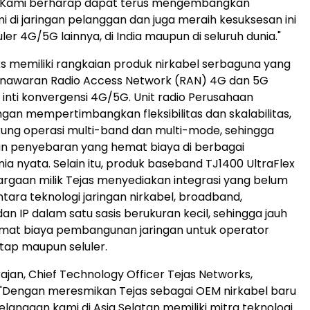
a. Kami berharap dapat terus mengembangkan
i di jaringan pelanggan dan juga meraih kesuksesan ini
luler 4G/5G lainnya, di India maupun di seluruh dunia."
s memiliki rangkaian produk nirkabel serbaguna yang
awaran Radio Access Network (RAN) 4G dan 5G
 inti konvergensi 4G/5G. Unit radio Perusahaan
gan mempertimbangkan fleksibilitas dan skalabilitas,
ung operasi multi-band dan multi-mode, sehingga
 penyebaran yang hemat biaya di berbagai
ia nyata. Selain itu, produk baseband TJ1400 UltraFlex
rgaan milik Tejas menyediakan integrasi yang belum
tara teknologi jaringan nirkabel, broadband,
dan IP dalam satu sasis berukuran kecil, sehingga jauh
mat biaya pembangunan jaringan untuk operator
tap maupun seluler.
rajan, Chief Technology Officer Tejas Networks,
"Dengan meresmikan Tejas sebagai OEM nirkabel baru
elanggan kami di Asia Selatan memiliki mitra teknologi