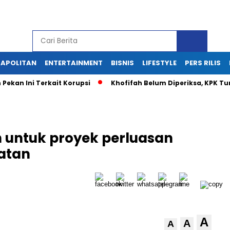
APOLITAN
ENTERTAINMENT
BISNIS
LIFESTYLE
PERS RILIS
Pekan Ini Terkait Korupsi
Khofifah Belum Diperiksa, KPK T
ih untuk proyek perluasan
latan
A
A
A