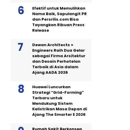
Efektif untuk Memulihkan
Nama Baik, Sapulangit PR
dan Persrilis.com Bisa
Tayangkan Ribuan Press
Release
Dewan Architects +
Engineers Raih Dua Gelar
sebagai Firma Arsitektur
dan Desain Perhotelan
Terbaik di Asia dalam
Ajang AADA 2026
Huawei Luncurkan
Strategi “Grid-Forming”
Terbaru untuk
Mendukung Sistem
Kelistrikan Masa Depan di
Ajang The Smarter E 2026
Rumah Sakit Berkonsep