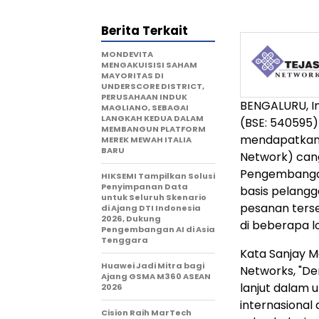
Berita Terkait
MONDEVITA
MENGAKUISISI SAHAM
MAYORITAS DI
UNDERSCORE DISTRICT,
PERUSAHAAN INDUK
BENGALURU, I
MAGLIANO, SEBAGAI
LANGKAH KEDUA DALAM
(BSE: 540595)
MEMBANGUN PLATFORM
mendapatkan 
MEREK MEWAH ITALIA
BARU
Network) cangg
Pengembangan
HIKSEMI Tampilkan Solusi
Penyimpanan Data
basis pelangg
untuk Seluruh Skenario
pesanan terse
di Ajang DTI Indonesia
2026, Dukung
di beberapa lok
Pengembangan AI di Asia
Tenggara
Kata Sanjay Ma
Huawei Jadi Mitra bagi
Networks, "D
Ajang GSMA M360 ASEAN
lanjut dalam 
2026
internasional
Cision Raih MarTech