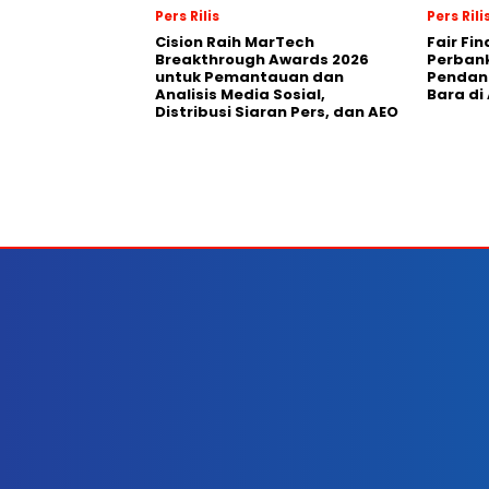
Pers Rilis
Pers Rili
Cision Raih MarTech
Fair Fi
Breakthrough Awards 2026
Perban
untuk Pemantauan dan
Pendana
Analisis Media Sosial,
Bara di
Distribusi Siaran Pers, dan AEO