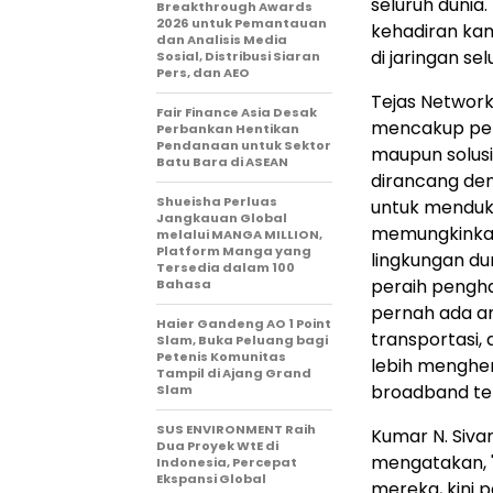
seluruh duni
Breakthrough Awards
2026 untuk Pemantauan
kehadiran kam
dan Analisis Media
di jaringan se
Sosial, Distribusi Siaran
Pers, dan AEO
Tejas Network
Fair Finance Asia Desak
mencakup pen
Perbankan Hentikan
Pendanaan untuk Sektor
maupun solusi
Batu Bara di ASEAN
dirancang den
Shueisha Perluas
untuk menduk
Jangkauan Global
memungkinkan
melalui MANGA MILLION,
Platform Manga yang
lingkungan dun
Tersedia dalam 100
peraih pengha
Bahasa
pernah ada an
Haier Gandeng AO 1 Point
transportasi, 
Slam, Buka Peluang bagi
Petenis Komunitas
lebih menghe
Tampil di Ajang Grand
broadband te
Slam
SUS ENVIRONMENT Raih
Kumar N. Siva
Dua Proyek WtE di
mengatakan, 
Indonesia, Percepat
Ekspansi Global
mereka, kini p