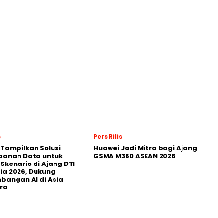
s
Pers Rilis
 Tampilkan Solusi
Huawei Jadi Mitra bagi Ajang
panan Data untuk
GSMA M360 ASEAN 2026
 Skenario di Ajang DTI
ia 2026, Dukung
angan AI di Asia
ra