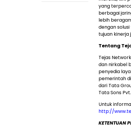
yang terperc
berbagai jari
lebih beraga
dengan solusi
tujuan kinerj
Tentang Teja
Tejas Network
dan nirkabel b
penyedia laya
pemerintah di 
dari Tata Gro
Tata Sons Pvt
Untuk informas
http://www.t
KETENTUAN 