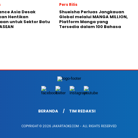
s
Pers Rilis
nance Asia Desak
Shueisha Perluas Jangkauan
kan Hentikan
Global melalui MANGA MILLION,
an untuk Sektor Batu
Platform Manga yang
 ASEAN
Tersedia dalam 100 Bahasa
BERANDA
TIM REDAKSI
COPYRIGHT © 2026 JAKARTAOKE.COM - ALL RIGHTS RESERVED