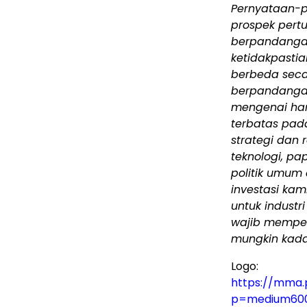
Pernyataan-p
prospek per
berpandangan
ketidakpasti
berbeda seca
berpandangan
mengenai ha
terbatas pad
strategi dan
teknologi, pa
politik umum 
investasi ka
untuk industr
wajib mempe
mungkin kada
Logo:
https://mma.
p=medium60