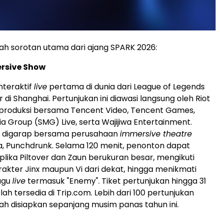
lah sorotan utama dari ajang SPARK 2026:
rsive Show
nteraktif
live
pertama di dunia dari League of Legends
ir di Shanghai. Pertunjukan ini diawasi langsung oleh Riot
produksi bersama Tencent Video, Tencent Games,
a Group (SMG) Live, serta Wajijiwa Entertainment.
ga digarap bersama perusahaan
immersive theatre
, Punchdrunk. Selama 120 menit, penonton dapat
plika Piltover dan Zaun berukuran besar, mengikuti
rakter Jinx maupun Vi dari dekat, hingga menikmati
lagu
live
termasuk "Enemy". Tiket pertunjukan hingga 31
elah tersedia di Trip.com. Lebih dari 100 pertunjukan
h disiapkan sepanjang musim panas tahun ini.