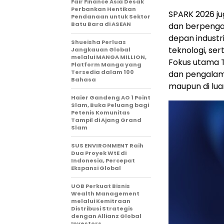
Fair Finance Asia Desak
Perbankan Hentikan
SPARK 2026 j
Pendanaan untuk Sektor
Batu Bara di ASEAN
dan berpengal
depan industr
Shueisha Perluas
teknologi, se
Jangkauan Global
melalui MANGA MILLION,
Fokus utama 
Platform Manga yang
Tersedia dalam 100
dan pengalama
Bahasa
maupun di lu
Haier Gandeng AO 1 Point
Slam, Buka Peluang bagi
Petenis Komunitas
Tampil di Ajang Grand
Slam
SUS ENVIRONMENT Raih
Dua Proyek WtE di
Indonesia, Percepat
Ekspansi Global
UOB Perkuat Bisnis
Wealth Management
melalui Kemitraan
Distribusi Strategis
dengan Allianz Global
Investors