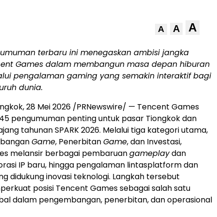
A
A
A
umuman terbaru ini menegaskan ambisi jangka
cent Games dalam membangun masa depan hiburan
lalui pengalaman gaming yang semakin interaktif bagi
uruh dunia.
ongkok, 28 Mei 2026 /PRNewswire/ — Tencent Games
5 pengumuman penting untuk pasar Tiongkok dan
ajang tahunan SPARK 2026. Melalui tiga kategori utama,
mbangan
Game
, Penerbitan
Game
, dan Investasi,
s melansir berbagai pembaruan
gameplay
dan
orasi IP baru, hingga pengalaman lintasplatform dan
ng didukung inovasi teknologi. Langkah tersebut
erkuat posisi Tencent Games sebagai salah satu
bal dalam pengembangan, penerbitan, dan operasional