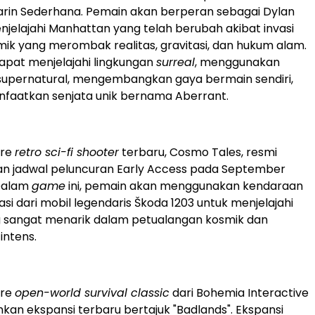
rin Sederhana. Pemain akan berperan sebagai Dylan
jelajahi Manhattan yang telah berubah akibat invasi
ik yang merombak realitas, gravitasi, dan hukum alam.
apat menjelajahi lingkungan
surreal
, menggunakan
pernatural, mengembangkan gaya bermain sendiri,
faatkan senjata unik bernama Aberrant.
nre
retro sci-fi shooter
terbaru, Cosmo Tales, resmi
jadwal peluncuran Early Access pada September
Dalam
game
ini, pemain akan menggunakan kendaraan
asi dari mobil legendaris Škoda 1203 untuk menjelajahi
 sangat menarik dalam petualangan kosmik dan
intens.
nre
open-world survival classic
dari Bohemia Interactive
an ekspansi terbaru bertajuk "Badlands". Ekspansi