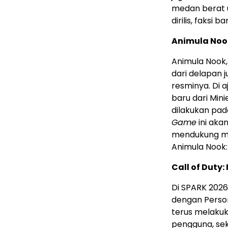
medan berat u
dirilis, faksi
Animula Noo
Animula Nook
dari delapan 
resminya. Di 
baru dari Min
dilakukan pada
Game
ini aka
mendukung mac
Animula Nook
Call of Duty:
Di SPARK 2026
dengan Perso
terus melakuk
pengguna, se