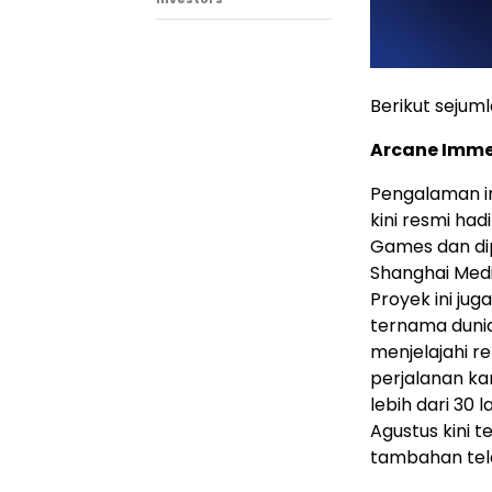
Berikut sejum
Arcane Imme
Pengalaman i
kini resmi had
Games dan di
Shanghai Medi
Proyek ini ju
ternama dunia
menjelajahi re
perjalanan ka
lebih dari 30 
Agustus kini t
tambahan tela