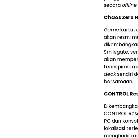
secara
offline
Chaos Zero 
Game
kartu
r
akan resmi me
dikembangkan
Smilegate, se
akan memperol
terinspirasi 
deck
sendiri 
bersamaan.
CONTROL Re
Dikembangkan 
CONTROL Res
PC dan konsol
lokalisasi te
menghadirkan 