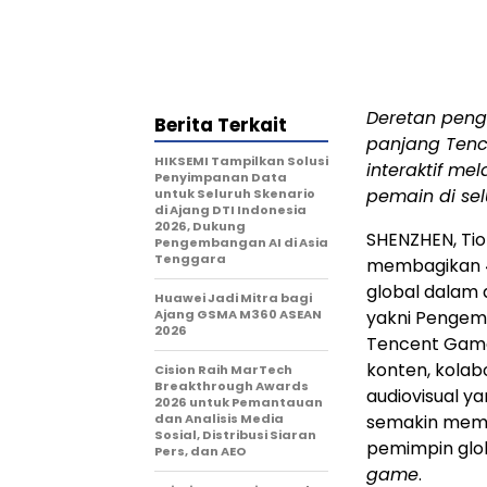
Deretan peng
Berita Terkait
panjang Ten
HIKSEMI Tampilkan Solusi
interaktif me
Penyimpanan Data
pemain di sel
untuk Seluruh Skenario
di Ajang DTI Indonesia
2026, Dukung
SHENZHEN, Ti
Pengembangan AI di Asia
Tenggara
membagikan 4
global dalam 
Huawei Jadi Mitra bagi
Ajang GSMA M360 ASEAN
yakni Penge
2026
Tencent Game
konten, kolab
Cision Raih MarTech
Breakthrough Awards
audiovisual ya
2026 untuk Pemantauan
dan Analisis Media
semakin memp
Sosial, Distribusi Siaran
pemimpin glo
Pers, dan AEO
game
.