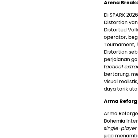
Arena Breakou
Di SPARK 2026
Distortion yan
Distorted Va
operator, beg
Tournament, 
Distortion se
perjalanan ga
tactical extra
bertarung, me
Visual realist
daya tarik ut
Arma Reforg
Arma Reforg
Bohemia Inter
single-playe
juga menam