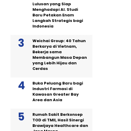
Lulusan yang Siap
Menghadapi AI. Studi
Baru Petakan Enam
Langkah Strategis bagi
Indonesia
Weichai Group: 40 Tahun
Berkarya di Vietnam,
Bekerja sama
Membangun Masa Depan
yang Lebih Hijau dan
Cerdas
Buka Peluang Baru bagi
Industri Farmasi di
Kawasan Greater Bay
Area dan Asia
Rumah Sakit Berkonsep
TOD di TMII, Hasil Sinergi
Brawijaya Healthcare dan