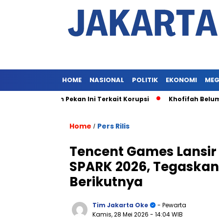
HOME
NASIONAL
POLITIK
EKONOMI
MEG
n Khofifah Pekan Ini Terkait Korupsi
Khofifah Belum Dipe
Home
Pers Rilis
/
Tencent Games Lansir
SPARK 2026, Tegaska
Berikutnya
Tim Jakarta Oke
- Pewarta
Kamis, 28 Mei 2026
- 14:04 WIB