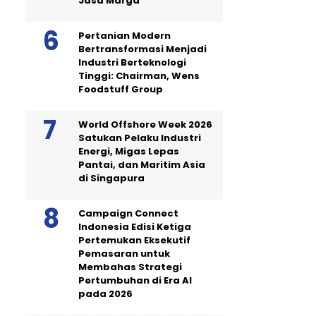
Jasa Marga
Pertanian Modern
Bertransformasi Menjadi
Industri Berteknologi
Tinggi: Chairman, Wens
Foodstuff Group
World Offshore Week 2026
Satukan Pelaku Industri
Energi, Migas Lepas
Pantai, dan Maritim Asia
di Singapura
Campaign Connect
Indonesia Edisi Ketiga
Pertemukan Eksekutif
Pemasaran untuk
Membahas Strategi
Pertumbuhan di Era AI
pada 2026