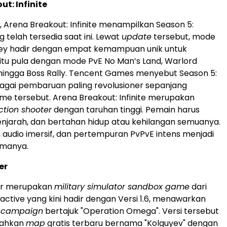
t: Infinite
, Arena Breakout: Infinite menampilkan Season 5:
g telah tersedia saat ini. Lewat
update
tersebut, mode
lley hadir dengan empat kemampuan unik untuk
itu pula dengan mode PvE No Man’s Land, Warlord
hingga Boss Rally. Tencent Games menyebut Season 5:
bagai pembaruan paling revolusioner sepanjang
me tersebut. Arena Breakout: Infinite merupakan
ction shooter
dengan taruhan tinggi. Pemain harus
njarah, dan bertahan hidup atau kehilangan semuanya.
is, audio imersif, dan pertempuran PvPvE intens menjadi
amanya.
er
er merupakan
military simulator sandbox game
dari
active yang kini hadir dengan Versi 1.6, menawarkan
r campaign
bertajuk "Operation Omega". Versi tersebut
bahkan
map
gratis terbaru bernama "Kolguyev" dengan