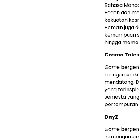
Bahasa Manda
Faden dan men
kekuatan kosm
Pemain juga d
kemampuan su
hingga meman
Cosmo Tales
Game
berge
mengumumkan 
mendatang. 
yang terinspir
semesta yang
pertempuran 
DayZ
Game
berge
ini mengumumk