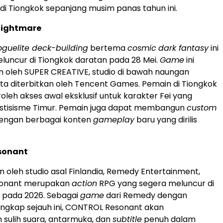
di Tiongkok sepanjang musim panas tahun ini.
Nightmare
oguelite deck-building
bertema
cosmic
dark fantasy
ini
luncur di Tiongkok daratan pada 28 Mei.
Game
ini
 oleh SUPER CREATIVE, studio di bawah naungan
rta diterbitkan oleh Tencent Games. Pemain di Tiongkok
eh akses awal eksklusif untuk karakter Fei yang
mistisisme Timur. Pemain juga dapat membangun
custom
dengan berbagai konten
gameplay
baru yang dirilis
sonant
oleh studio asal Finlandia, Remedy Entertainment,
onant merupakan
action
RPG yang segera meluncur di
 pada 2026. Sebagai
game
dari Remedy dengan
rlengkap sejauh ini, CONTROL Resonant akan
sulih suara, antarmuka, dan
subtitle
penuh dalam