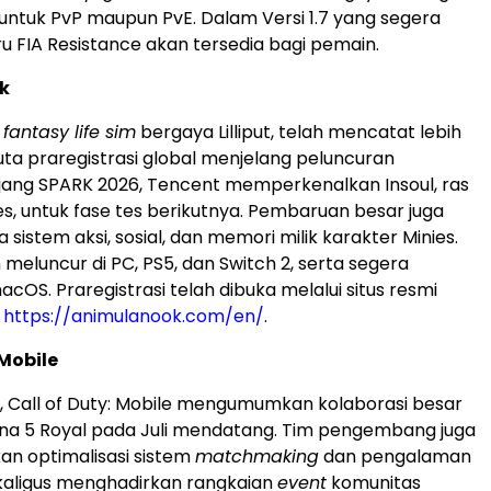
ntuk PvP maupun PvE. Dalam Versi 1.7 yang segera
 baru FIA Resistance akan tersedia bagi pemain.
k
,
fantasy life sim
bergaya Lilliput, telah mencatat lebih
juta praregistrasi global menjelang peluncuran
ajang SPARK 2026, Tencent memperkenalkan Insoul, ras
ies, untuk fase tes berikutnya. Pembaruan besar juga
 sistem aksi, sosial, dan memori milik karakter Minies.
n meluncur di PC, PS5, dan Switch 2, serta segera
OS. Praregistrasi telah dibuka melalui situs resmi
:
https://animulanook.com/en/
.
 Mobile
, Call of Duty: Mobile mengumumkan kolaborasi besar
na 5 Royal pada Juli mendatang. Tim pengembang juga
an optimalisasi sistem
matchmaking
dan pengalaman
kaligus menghadirkan rangkaian
event
komunitas