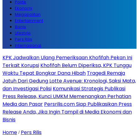
Politik
Ekonomi
Megapolitan
Entertainment
Bisnis
Lifestyle
Pers Rilis
Internasional
KPK Jadwalkan Ulang Pemeriksaan Khofifah Pekan Ini
Terkait Korupsi
Khofifah Belum Diperiksa, KPK Tunggu
Waktu Tepat Bongkar Dana Hibah
Tragedi Remaja
Jatuh Dari Gedung Lotte Avenue: Kronologi, Saksi Mata,
dan Investigasi Polisi
Komunikasi Strategis Publikasi
Press Release, Kunci UMKM Memenangkan Perhatian
Media dan Pasar
Persrilis.com Siap Publikasikan Press
Release Anda, Jika Ingin Tampil di Media Ekonomi dan
Bisnis
Home
Pers Rilis
/