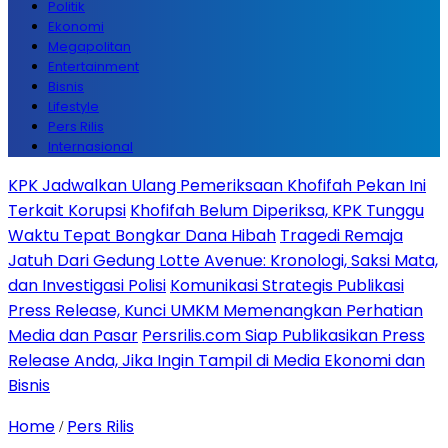
Politik
Ekonomi
Megapolitan
Entertainment
Bisnis
Lifestyle
Pers Rilis
Internasional
KPK Jadwalkan Ulang Pemeriksaan Khofifah Pekan Ini
Terkait Korupsi
Khofifah Belum Diperiksa, KPK Tunggu
Waktu Tepat Bongkar Dana Hibah
Tragedi Remaja
Jatuh Dari Gedung Lotte Avenue: Kronologi, Saksi Mata,
dan Investigasi Polisi
Komunikasi Strategis Publikasi
Press Release, Kunci UMKM Memenangkan Perhatian
Media dan Pasar
Persrilis.com Siap Publikasikan Press
Release Anda, Jika Ingin Tampil di Media Ekonomi dan
Bisnis
Home
Pers Rilis
/