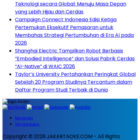
Teknologi secara Global: Menuju Masa Depan
yang Lebih Hijau dan Cerdas
Campaign Connect Indonesia Edisi Ketiga
Pertemukan Eksekutif Pemasaran untuk
Membahas Strategi Pertumbuhan di Era AI pada
2026
Shanghai Electric Tampilkan Robot Berbasis
“Embodied Intelligence” dan Solusi Pabrik Cerdas
“AI-Native” di WAIC 2026
Taylor’s University Pertahankan Peringkat Global
Setelah 20 Program Studinya Tercantum dalam
Daftar Program Studi Terbaik di Dunia
Beranda
Tim Redaksi
Copyright © 2026 JAKARTAOKE.COM - All Rights