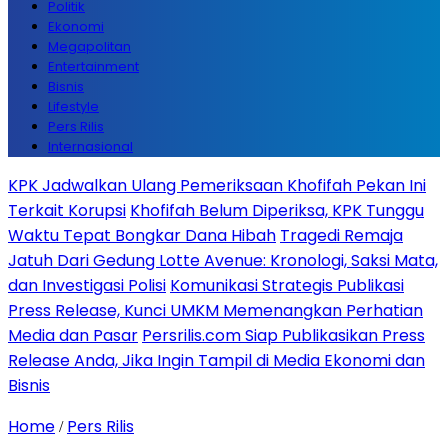
Politik
Ekonomi
Megapolitan
Entertainment
Bisnis
Lifestyle
Pers Rilis
Internasional
KPK Jadwalkan Ulang Pemeriksaan Khofifah Pekan Ini
Terkait Korupsi
Khofifah Belum Diperiksa, KPK Tunggu
Waktu Tepat Bongkar Dana Hibah
Tragedi Remaja
Jatuh Dari Gedung Lotte Avenue: Kronologi, Saksi Mata,
dan Investigasi Polisi
Komunikasi Strategis Publikasi
Press Release, Kunci UMKM Memenangkan Perhatian
Media dan Pasar
Persrilis.com Siap Publikasikan Press
Release Anda, Jika Ingin Tampil di Media Ekonomi dan
Bisnis
Home
Pers Rilis
/