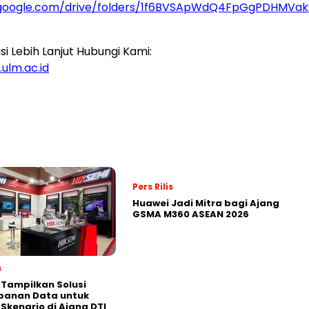
e.google.com/drive/folders/1f6BVSApWdQ4FpGgPDHMVak
i Lebih Lanjut Hubungi Kami:
ulm.ac.id
Pers Rilis
Huawei Jadi Mitra bagi Ajang
GSMA M360 ASEAN 2026
s
 Tampilkan Solusi
panan Data untuk
 Skenario di Ajang DTI