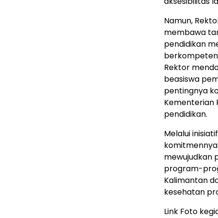
aksesibilitas
Namun, Rektor
membawa tang
pendidikan me
berkompeten,
Rektor mend
beasiswa pem
pentingnya k
Kementerian P
pendidikan.
Melalui inisia
komitmennya 
mewujudkan pe
program-prog
Kalimantan da
kesehatan pro
Link Foto kegi