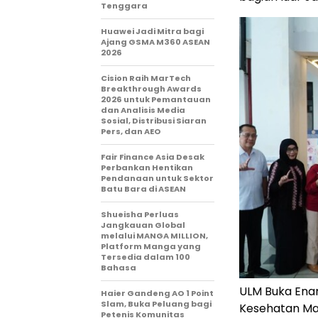
Tenggara
Huawei Jadi Mitra bagi
Ajang GSMA M360 ASEAN
2026
Cision Raih MarTech
Breakthrough Awards
2026 untuk Pemantauan
dan Analisis Media
Sosial, Distribusi Siaran
Pers, dan AEO
Fair Finance Asia Desak
Perbankan Hentikan
Pendanaan untuk Sektor
Batu Bara di ASEAN
Shueisha Perluas
Jangkauan Global
melalui MANGA MILLION,
Platform Manga yang
Tersedia dalam 100
Bahasa
ULM Buka Ena
Haier Gandeng AO 1 Point
Slam, Buka Peluang bagi
Kesehatan Ma
Petenis Komunitas