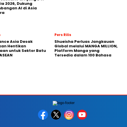
ia 2026, Dukung
angan AI di Asia
ra
s
Pers Rilis
nance Asia Desak
Shueisha Perluas Jangkauan
kan Hentikan
Global melalui MANGA MILLION,
an untuk Sektor Batu
Platform Manga yang
 ASEAN
Tersedia dalam 100 Bahasa