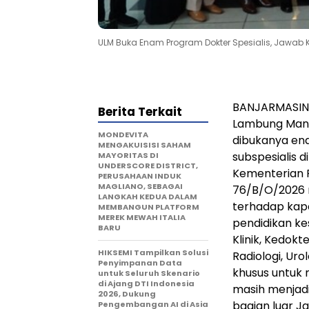
ULM Buka Enam Program Dokter Spesialis, Jawab
BANJARMASIN,
Berita Terkait
Lambung Mang
MONDEVITA
dibukanya ena
MENGAKUISISI SAHAM
subspesialis 
MAYORITAS DI
UNDERSCORE DISTRICT,
Kementerian P
PERUSAHAAN INDUK
MAGLIANO, SEBAGAI
76/B/O/2026 
LANGKAH KEDUA DALAM
terhadap ka
MEMBANGUN PLATFORM
MEREK MEWAH ITALIA
pendidikan ke
BARU
Klinik, Kedokt
HIKSEMI Tampilkan Solusi
Radiologi, Ur
Penyimpanan Data
khusus untuk 
untuk Seluruh Skenario
di Ajang DTI Indonesia
masih menjadi
2026, Dukung
bagian luar J
Pengembangan AI di Asia