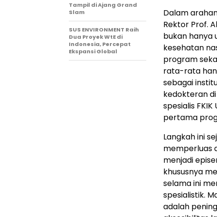
Tampil di Ajang Grand
Dalam arahan
Slam
Rektor Prof. 
SUS ENVIRONMENT Raih
bukan hanya u
Dua Proyek WtE di
Indonesia, Percepat
kesehatan na
Ekspansi Global
program sekal
rata-rata ha
sebagai inst
kedokteran d
spesialis FKI
pertama progr
Langkah ini s
memperluas ak
menjadi epis
khususnya me
selama ini me
spesialistik.
adalah pening