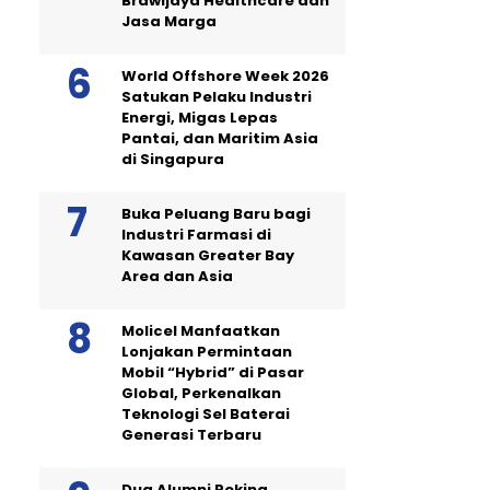
Brawijaya Healthcare dan
Jasa Marga
World Offshore Week 2026
Satukan Pelaku Industri
Energi, Migas Lepas
Pantai, dan Maritim Asia
di Singapura
Buka Peluang Baru bagi
Industri Farmasi di
Kawasan Greater Bay
Area dan Asia
Molicel Manfaatkan
Lonjakan Permintaan
Mobil “Hybrid” di Pasar
Global, Perkenalkan
Teknologi Sel Baterai
Generasi Terbaru
Dua Alumni Peking