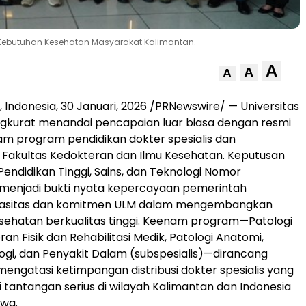
 Kebutuhan Kesehatan Masyarakat Kalimantan.
A
A
A
 Indonesia
,
30 Januari, 2026
/PRNewswire/ — Universitas
kurat menandai pencapaian luar biasa dengan resmi
m program pendidikan dokter spesialis dan
di Fakultas Kedokteran dan Ilmu Kesehatan. Keputusan
endidikan Tinggi, Sains, dan Teknologi Nomor
menjadi bukti nyata kepercayaan pemerintah
pasitas dan komitmen ULM dalam mengembangkan
sehatan berkualitas tinggi. Keenam program—Patologi
eran Fisik dan Rehabilitasi Medik, Patologi Anatomi,
ologi, dan Penyakit Dalam (subspesialis)—dirancang
mengatasi ketimpangan distribusi dokter spesialis yang
 tantangan serius di wilayah Kalimantan dan Indonesia
awa.