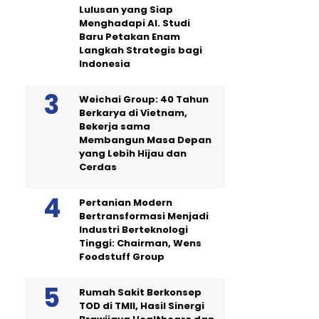
Lulusan yang Siap
Menghadapi AI. Studi
Baru Petakan Enam
Langkah Strategis bagi
Indonesia
Weichai Group: 40 Tahun
Berkarya di Vietnam,
Bekerja sama
Membangun Masa Depan
yang Lebih Hijau dan
Cerdas
Pertanian Modern
Bertransformasi Menjadi
Industri Berteknologi
Tinggi: Chairman, Wens
Foodstuff Group
Rumah Sakit Berkonsep
TOD di TMII, Hasil Sinergi