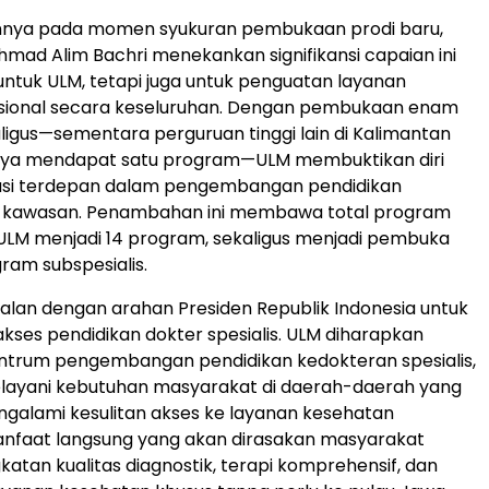
nya pada momen syukuran pembukaan prodi baru,
Ahmad Alim Bachri menekankan signifikansi capaian ini
ntuk ULM, tetapi juga untuk penguatan layanan
sional secara keseluruhan. Dengan pembukaan enam
igus—sementara perguruan tinggi lain di Kalimantan
nya mendapat satu program—ULM membuktikan diri
itusi terdepan dalam pengembangan pendidikan
i kawasan. Penambahan ini membawa total program
K ULM menjadi 14 program, sekaligus menjadi pembuka
am subspesialis.
ejalan dengan arahan Presiden Republik Indonesia untuk
ses pendidikan dokter spesialis. ULM diharapkan
entrum pengembangan pendidikan kedokteran spesialis,
layani kebutuhan masyarakat di daerah-daerah yang
ngalami kesulitan akses ke layanan kesehatan
 Manfaat langsung yang akan dirasakan masyarakat
katan kualitas diagnostik, terapi komprehensif, dan