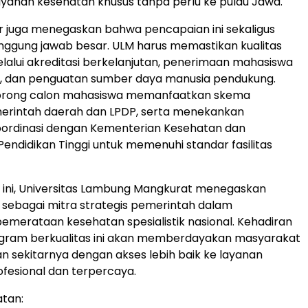
 layanan kesehatan khusus tanpa perlu ke pulau Jawa.
 juga menegaskan bahwa pencapaian ini sekaligus
gung jawab besar. ULM harus memastikan kualitas
lalui akreditasi berkelanjutan, penerimaan mahasiswa
 dan penguatan sumber daya manusia pendukung.
orong calon mahasiswa memanfaatkan skema
erintah daerah dan LPDP, serta menekankan
oordinasi dengan Kementerian Kesehatan dan
endidikan Tinggi untuk memenuhi standar fasilitas
tif ini, Universitas Lambung Mangkurat menegaskan
sebagai mitra strategis pemerintah dalam
merataan kesehatan spesialistik nasional. Kehadiran
ram berkualitas ini akan memberdayakan masyarakat
n sekitarnya dengan akses lebih baik ke layanan
fesional dan terpercaya.
atan: