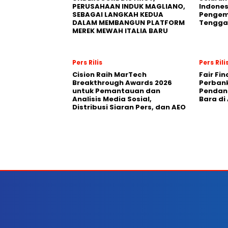
PERUSAHAAN INDUK MAGLIANO,
Indones
SEBAGAI LANGKAH KEDUA
Pengemb
DALAM MEMBANGUN PLATFORM
Tengga
MEREK MEWAH ITALIA BARU
Pers Rilis
Pers Rili
Cision Raih MarTech
Fair Fi
Breakthrough Awards 2026
Perban
untuk Pemantauan dan
Pendana
Analisis Media Sosial,
Bara di
Distribusi Siaran Pers, dan AEO