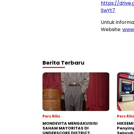
https://driv
SwYt7
Untuk informas
Website:
www.
Berita Terbaru
Pers Rilis
Pers Rili
MONDEVITA MENGAKUISISI
HIKSEMI
SAHAM MAYORITAS DI
Penyim
UNDERSCORE DISTRICT,
Seluruh