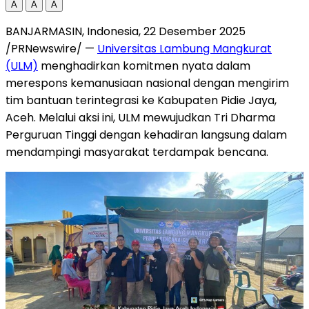
A
A
A
BANJARMASIN,
Indonesia
,
22 Desember 2025
/PRNewswire/ —
Universitas Lambung Mangkurat
(ULM)
menghadirkan komitmen nyata dalam
merespons kemanusiaan nasional dengan mengirim
tim bantuan terintegrasi ke Kabupaten Pidie Jaya,
Aceh
. Melalui aksi ini, ULM mewujudkan Tri Dharma
Perguruan Tinggi dengan kehadiran langsung dalam
mendampingi masyarakat terdampak bencana.