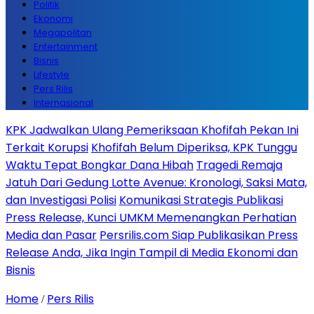
Politik
Ekonomi
Megapolitan
Entertainment
Bisnis
Lifestyle
Pers Rilis
Internasional
KPK Jadwalkan Ulang Pemeriksaan Khofifah Pekan Ini
Terkait Korupsi
Khofifah Belum Diperiksa, KPK Tunggu
Waktu Tepat Bongkar Dana Hibah
Tragedi Remaja
Jatuh Dari Gedung Lotte Avenue: Kronologi, Saksi Mata,
dan Investigasi Polisi
Komunikasi Strategis Publikasi
Press Release, Kunci UMKM Memenangkan Perhatian
Media dan Pasar
Persrilis.com Siap Publikasikan Press
Release Anda, Jika Ingin Tampil di Media Ekonomi dan
Bisnis
Home
Pers Rilis
/