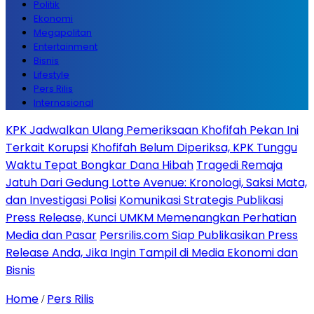
Politik
Ekonomi
Megapolitan
Entertainment
Bisnis
Lifestyle
Pers Rilis
Internasional
KPK Jadwalkan Ulang Pemeriksaan Khofifah Pekan Ini
Terkait Korupsi
Khofifah Belum Diperiksa, KPK Tunggu
Waktu Tepat Bongkar Dana Hibah
Tragedi Remaja
Jatuh Dari Gedung Lotte Avenue: Kronologi, Saksi Mata,
dan Investigasi Polisi
Komunikasi Strategis Publikasi
Press Release, Kunci UMKM Memenangkan Perhatian
Media dan Pasar
Persrilis.com Siap Publikasikan Press
Release Anda, Jika Ingin Tampil di Media Ekonomi dan
Bisnis
Home
Pers Rilis
/