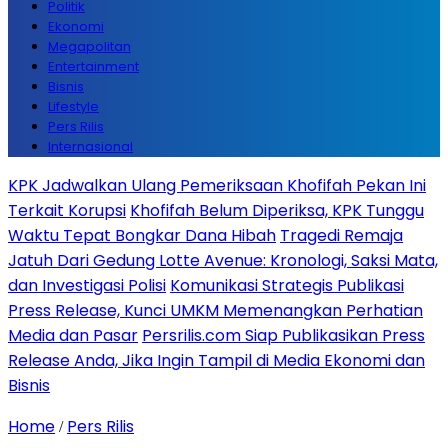
Politik
Ekonomi
Megapolitan
Entertainment
Bisnis
Lifestyle
Pers Rilis
Internasional
KPK Jadwalkan Ulang Pemeriksaan Khofifah Pekan Ini
Terkait Korupsi
Khofifah Belum Diperiksa, KPK Tunggu
Waktu Tepat Bongkar Dana Hibah
Tragedi Remaja
Jatuh Dari Gedung Lotte Avenue: Kronologi, Saksi Mata,
dan Investigasi Polisi
Komunikasi Strategis Publikasi
Press Release, Kunci UMKM Memenangkan Perhatian
Media dan Pasar
Persrilis.com Siap Publikasikan Press
Release Anda, Jika Ingin Tampil di Media Ekonomi dan
Bisnis
Home
Pers Rilis
/