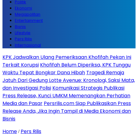
Politik
Ekonomi
Megapolitan
Entertainment
Bisnis
Lifestyle
Pers Rilis
Internasional
KPK Jadwalkan Ulang Pemeriksaan Khofifah Pekan Ini
Terkait Korupsi
Khofifah Belum Diperiksa, KPK Tunggu
Waktu Tepat Bongkar Dana Hibah
Tragedi Remaja
Jatuh Dari Gedung Lotte Avenue: Kronologi, Saksi Mata,
dan Investigasi Polisi
Komunikasi Strategis Publikasi
Press Release, Kunci UMKM Memenangkan Perhatian
Media dan Pasar
Persrilis.com Siap Publikasikan Press
Release Anda, Jika Ingin Tampil di Media Ekonomi dan
Bisnis
Home
Pers Rilis
/