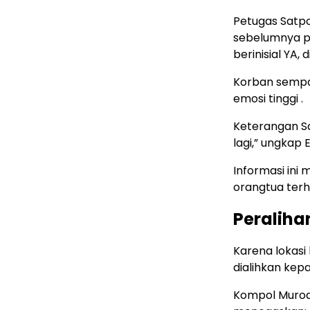
Petugas Satp
sebelumnya p
berinisial YA,
Korban sempa
emosi tinggi .
Keterangan Sat
lagi,” ungkap
Informasi ini
orangtua ter
Peraliha
Karena lokasi
dialihkan kepa
Kompol Murodi