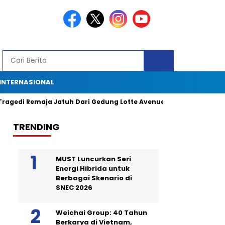
INTERNASIONAL
 Remaja Jatuh Dari Gedung Lotte Avenue: Kronologi, Saksi Mata, da
TRENDING
MUST Luncurkan Seri
Energi Hibrida untuk
Berbagai Skenario di
SNEC 2026
Weichai Group: 40 Tahun
Berkarya di Vietnam,