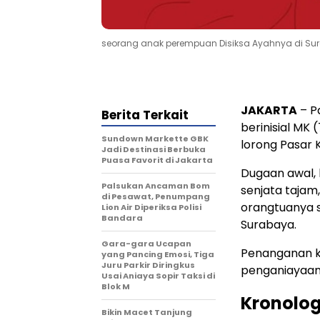
seorang anak perempuan Disiksa Ayahnya di Surab
JAKARTA
– P
Berita Terkait
berinisial MK
Sundown Markette GBK
lorong Pasar 
Jadi Destinasi Berbuka
Puasa Favorit di Jakarta
Dugaan awal, 
Palsukan Ancaman Bom
senjata tajam
di Pesawat, Penumpang
orangtuanya 
Lion Air Diperiksa Polisi
Bandara
Surabaya.
Gara-gara Ucapan
Penanganan kas
yang Pancing Emosi, Tiga
Juru Parkir Diringkus
penganiayaan 
Usai Aniaya Sopir Taksi di
Blok M
Kronolog
Bikin Macet Tanjung