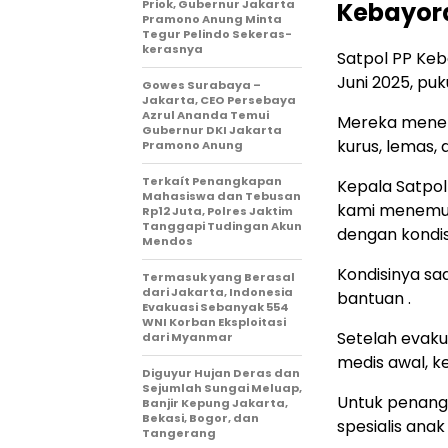
Priok, Gubernur Jakarta
Kebayor
Pramono Anung Minta
Tegur Pelindo Sekeras-
kerasnya
Satpol PP Keb
Juni 2025, puk
Gowes Surabaya –
Jakarta, CEO Persebaya
Azrul Ananda Temui
Mereka menemu
Gubernur DKI Jakarta
kurus, lemas,
Pramono Anung
Terkaít Penangkapan
Kepala Satpol
Mahasiswa dan Tebusan
kami menemuk
Rp12 Juta, Polres Jaktim
Tanggapi Tudingan Akun
dengan kondis
Mendos
Kondisinya sa
Termasuk yang Berasal
dari Jakarta, Indonesia
bantuan .
Evakuasi Sebanyak 554
WNI Korban Eksploitasi
Setelah evakua
dari Myanmar
medis awal, k
Diguyur Hujan Deras dan
Sejumlah Sungai Meluap,
Untuk penang
Banjir Kepung Jakarta,
Bekasi, Bogor, dan
spesialis anak 
Tangerang