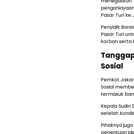
menegaskan: “
penganiayaan 
Pasar Turi ke 
Penyidik Bare
Pasar Turi un
korban serta 
Tanggap
Sosial
Pemkot Jakart
Sosial member
termasuk ban
Kepala Sudin 
setelah kondi
Pihaknya juga
penentuan iden