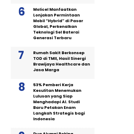
Molicel Manfaatkan
Lonjakan Permintaan
Mobil “Hybrid” di Pasar
Global, Perkenalkan
Teknologi Sel Baterai
Generasi Terbaru
Rumah Sakit Berkonsep
TOD di TMII, Hasil Sinergi
Brawijaya Healthcare dan
Jasa Marga
53% Pemberi Kerja
Kesulitan Menemukan
Lulusan yang Siap
Menghadapi AI. Studi
Baru Petakan Enam
Langkah Strategis bagi
Indonesia
Dua Alumni Peking