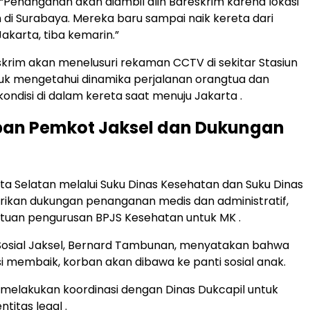
Penanganan akan diambil alih Bareskrim karena lokasi
di Surabaya. Mereka baru sampai naik kereta dari
Jakarta, tiba kemarin.”
skrim akan menelusuri rekaman CCTV di sekitar Stasiun
tuk mengetahui dinamika perjalanan orangtua dan
kondisi di dalam kereta saat menuju Jakarta .
an Pemkot Jaksel dan Dukungan
a Selatan melalui Suku Dinas Kesehatan dan Suku Dinas
ikan dukungan penanganan medis dan administratif,
tuan pengurusan BPJS Kesehatan untuk MK .
Sosial Jaksel, Bernard Tambunan, menyatakan bahwa
si membaik, korban akan dibawa ke panti sosial anak.
 melakukan koordinasi dengan Dinas Dukcapil untuk
titas legal .