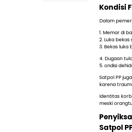
Kondisi 
Dalam pemerik
1. Memar di b
2. Luka bekas
3. Bekas luka 
4. Dugaan tul
5. ondisi deh
Satpol PP ju
karena trauma
Identitas kor
meski orangtua
Penyiks
Satpol P