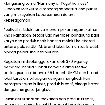
Mengusung
tema
“
Harmony
of
Togetherness”
,
Sundown
Markette
dirancang
sebagai
ruang
publik
yang
merayakan
kebersamaan
dalam
keberagaman.
Festival
ini
tidak
hanya
menampilkan
ragam
kuliner
khas
Ramadan,
tetapi
juga
memberi
panggung
bagi
karya
dan
produk
anak
bangsa
melalui
kolaborasi
antara
pelaku
UMKM,
brand
lokal,
komunitas
kreatif,
hingga
pelaku
industri
hiburan.
Kegiatan
ini
diselenggarakan
oleh
370 Agency
bersama
Inspira Global Karya
.
Selama
festival
berlangsung,
sebanyak
55
tenant
UMKM
dan
brand
lokal
turut
ambil
bagian
dengan
menghadirkan
beragam
sajian
kuliner,
produk
kreatif,
hingga
bazar
dengan
harga
terjangkau.
Selain
deretan
stan
makanan
dan
produk
kreatif,
pengunjung
juga
disuguhi
berbagai
kegiatan
yang