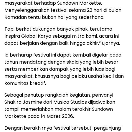
masyarakat
terhadap
Sundown
Markette.
Menyelenggarakan
festival
selama
22
hari
di
bulan
Ramadan
tentu
bukan
hal
yang
sederhana.
Tapi
berkat
dukungan
banyak
pihak,
terutama
Inspira
Global
Karya
sebagai
mitra
kami,
acara
ini
dapat
berjalan
dengan
baik
hingga
akhir,”
ujarnya.
Ia
berharap
festival
ini
dapat
kembali
digelar
pada
tahun
mendatang
dengan
skala
yang
lebih
besar
serta
memberikan
dampak
yang
lebih
luas
bagi
masyarakat,
khususnya
bagi
pelaku
usaha
kecil
dan
komunitas
kreatif.
Sebagai
penutup
rangkaian
kegiatan,
penyanyi
Shakira Jasmine
dari
Musica Studios
dijadwalkan
tampil
memeriahkan
malam
terakhir
Sundown
Markette
pada
14
Maret
2026.
Dengan
berakhirnya
festival
tersebut,
pengunjung