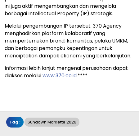
ini
juga
aktif
mengembangkan
dan
mengelola
berbagai
Intellectual
Property (
IP)
strategis.
Melalui
pengembangan
IP
tersebut,
370
Agency
menghadirkan
platform
kolaboratif
yang
mempertemukan
brand,
komunitas,
pelaku
UMKM,
dan
berbagai
pemangku
kepentingan
untuk
menciptakan
dampak
ekonomi
yang
berkelanjutan.
Informasi
lebih
lanjut
mengenai
perusahaan
dapat
diakses
melalui
www.
370.
co.
id
.****
Tag :
Sundown Markette 2026