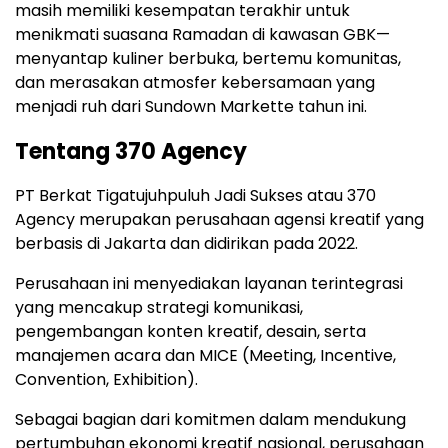
masih
memiliki
kesempatan
terakhir
untuk
menikmati
suasana
Ramadan
di
kawasan
GBK—
menyantap
kuliner
berbuka,
bertemu
komunitas,
dan
merasakan
atmosfer
kebersamaan
yang
menjadi
ruh
dari
Sundown
Markette
tahun
ini.
Tentang
370
Agency
PT Berkat Tigatujuhpuluh Jadi Sukses
atau
370
Agency
merupakan
perusahaan
agensi
kreatif
yang
berbasis
di
Jakarta
dan
didirikan
pada
2022.
Perusahaan
ini
menyediakan
layanan
terintegrasi
yang
mencakup
strategi
komunikasi,
pengembangan
konten
kreatif,
desain,
serta
manajemen
acara
dan
MICE (
Meeting,
Incentive,
Convention,
Exhibition)
.
Sebagai
bagian
dari
komitmen
dalam
mendukung
pertumbuhan
ekonomi
kreatif
nasional,
perusahaan