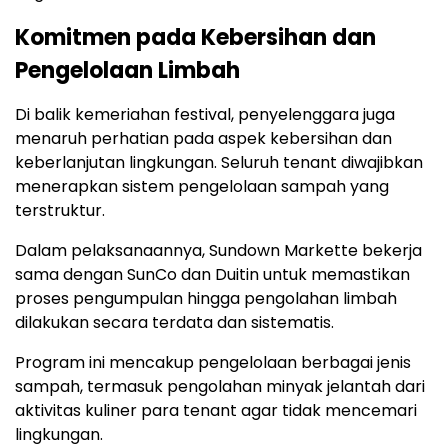
Komitmen
pada
Kebersihan
dan
Pengelolaan
Limbah
Di
balik
kemeriahan
festival,
penyelenggara
juga
menaruh
perhatian
pada
aspek
kebersihan
dan
keberlanjutan
lingkungan.
Seluruh
tenant
diwajibkan
menerapkan
sistem
pengelolaan
sampah
yang
terstruktur.
Dalam
pelaksanaannya,
Sundown
Markette
bekerja
sama
dengan
SunCo
dan
Duitin
untuk
memastikan
proses
pengumpulan
hingga
pengolahan
limbah
dilakukan
secara
terdata
dan
sistematis.
Program
ini
mencakup
pengelolaan
berbagai
jenis
sampah,
termasuk
pengolahan
minyak
jelantah
dari
aktivitas
kuliner
para
tenant
agar
tidak
mencemari
lingkungan.