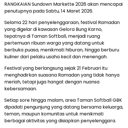
RANGKAIAN
Sundown Markette 2026
akan
mencapai
penutupnya
pada
Sabtu,
14
Maret
2026.
Selama
22
hari
penyelenggaraan,
festival
Ramadan
yang
digelar
di
kawasan
Gelora Bung Karno
,
tepatnya
di
Taman
Softball,
menjadi
ruang
pertemuan
ribuan
warga
yang
datang
untuk
berbuka
puasa,
menikmati
hiburan,
hingga
berburu
kuliner
dari
pelaku
usaha
kecil
dan
menengah.
Festival
yang
berlangsung
sejak
21
Februari
itu
menghadirkan
suasana
Ramadan
yang
tidak
hanya
meriah,
tetapi
juga
hangat
dengan
nuansa
kebersamaan.
Setiap
sore
hingga
malam,
area
Taman
Softball
GBK
dipadati
pengunjung
yang
datang
bersama
keluarga,
teman,
maupun
komunitas
untuk
menikmati
berbagai
aktivitas
yang
disiapkan
penyelenggara.