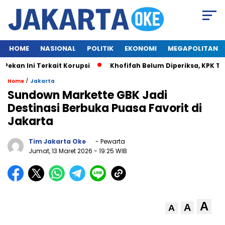
HOME
NASIONAL
POLITIK
EKONOMI
MEGAPOLITAN
n Ini Terkait Korupsi
Khofifah Belum Diperiksa, KPK Tung
/
Home
Jakarta
Sundown Markette GBK Jadi
Destinasi Berbuka Puasa Favorit di
Jakarta
Tim Jakarta Oke
- Pewarta
Jumat, 13 Maret 2026
- 19:25 WIB
A
A
A