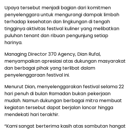
Upaya
tersebut
menjadi
bagian
dari
komitmen
penyelenggara
untuk
mengurangi
dampak
limbah
terhadap
kesehatan
dan
lingkungan
di
tengah
tingginya
aktivitas
festival
kuliner
yang
melibatkan
puluhan
tenant
dan
ribuan
pengunjung
setiap
harinya.
Managing
Director
370
Agency,
Dian Rufal
,
menyampaikan
apresiasi
atas
dukungan
masyarakat
dan
berbagai
pihak
yang
terlibat
dalam
penyelenggaraan
festival
ini.
Menurut
Dian,
menyelenggarakan
festival
selama
22
hari
penuh
di
bulan
Ramadan
bukan
pekerjaan
mudah.
Namun
dukungan
berbagai
mitra
membuat
kegiatan
tersebut
dapat
berjalan
lancar
hingga
mendekati
hari
terakhir.
“
Kami
sangat
berterima
kasih
atas
sambutan
hangat