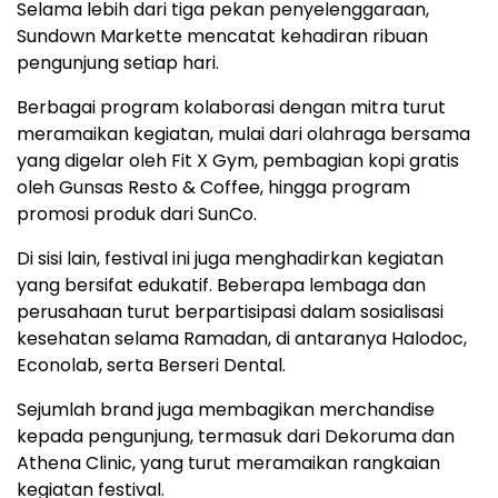
Selama
lebih
dari
tiga
pekan
penyelenggaraan,
Sundown
Markette
mencatat
kehadiran
ribuan
pengunjung
setiap
hari.
Berbagai
program
kolaborasi
dengan
mitra
turut
meramaikan
kegiatan,
mulai
dari
olahraga
bersama
yang
digelar
oleh
Fit X Gym
,
pembagian
kopi
gratis
oleh
Gunsas Resto & Coffee
,
hingga
program
promosi
produk
dari
SunCo
.
Di
sisi
lain,
festival
ini
juga
menghadirkan
kegiatan
yang
bersifat
edukatif.
Beberapa
lembaga
dan
perusahaan
turut
berpartisipasi
dalam
sosialisasi
kesehatan
selama
Ramadan,
di
antaranya
Halodoc
,
Econolab
,
serta
Berseri Dental
.
Sejumlah
brand
juga
membagikan
merchandise
kepada
pengunjung,
termasuk
dari
Dekoruma
dan
Athena Clinic
,
yang
turut
meramaikan
rangkaian
kegiatan
festival.