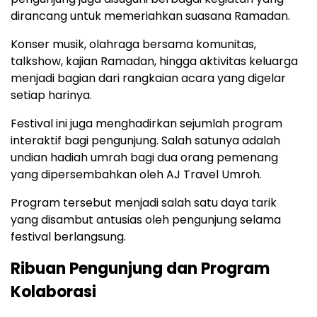
dirancang
untuk
memeriahkan
suasana
Ramadan.
Konser
musik,
olahraga
bersama
komunitas,
talkshow,
kajian
Ramadan,
hingga
aktivitas
keluarga
menjadi
bagian
dari
rangkaian
acara
yang
digelar
setiap
harinya.
Festival
ini
juga
menghadirkan
sejumlah
program
interaktif
bagi
pengunjung.
Salah
satunya
adalah
undian
hadiah
umrah
bagi
dua
orang
pemenang
yang
dipersembahkan
oleh
AJ Travel Umroh
.
Program
tersebut
menjadi
salah
satu
daya
tarik
yang
disambut
antusias
oleh
pengunjung
selama
festival
berlangsung.
Ribuan
Pengunjung
dan
Program
Kolaborasi