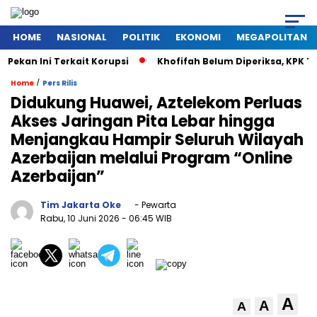
HOME
NASIONAL
POLITIK
EKONOMI
MEGAPOLITAN
an Ini Terkait Korupsi
Khofifah Belum Diperiksa, KPK Tun
/
Home
Pers Rilis
Didukung Huawei, Aztelekom Perluas
Akses Jaringan Pita Lebar hingga
Menjangkau Hampir Seluruh Wilayah
Azerbaijan melalui Program “Online
Azerbaijan”
Tim Jakarta Oke
- Pewarta
Rabu, 10 Juni 2026
- 06:45 WIB
A
A
A