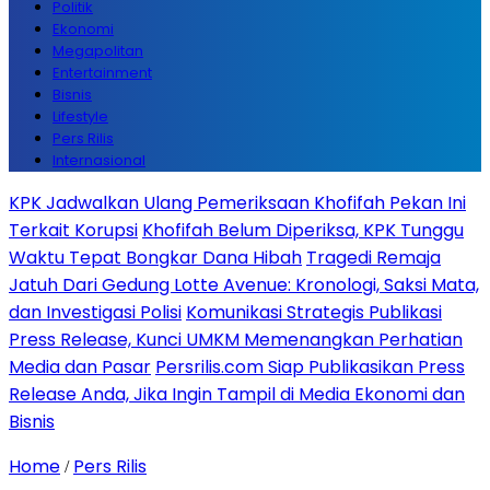
Politik
Ekonomi
Megapolitan
Entertainment
Bisnis
Lifestyle
Pers Rilis
Internasional
KPK Jadwalkan Ulang Pemeriksaan Khofifah Pekan Ini
Terkait Korupsi
Khofifah Belum Diperiksa, KPK Tunggu
Waktu Tepat Bongkar Dana Hibah
Tragedi Remaja
Jatuh Dari Gedung Lotte Avenue: Kronologi, Saksi Mata,
dan Investigasi Polisi
Komunikasi Strategis Publikasi
Press Release, Kunci UMKM Memenangkan Perhatian
Media dan Pasar
Persrilis.com Siap Publikasikan Press
Release Anda, Jika Ingin Tampil di Media Ekonomi dan
Bisnis
Home
Pers Rilis
/