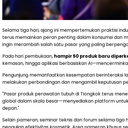
Selama tiga hari, ajang ini mempertemukan praktisi indus
terus memainkan peran penting dalam konsumsi dan man
ingin merambah salah satu pasar yang paling berpengar
Pada hari pembukaan,
hampir 50 produk baru diper
kemasan, hingga aplikasi berbasiskan AI—mencerminkan t
Pengunjung memanfaatkan kesempatan berinteraksi la
melakukan perbandingan dan mengambil keputusan pen
"Pasar produk perawatan tubuh di Tiongkok terus menent
global dalam skala besar—menyediakan platform untuk 
depan."
Selain pameran, seminar teknis dan forum selama tiga 
pengujian efektivitas kosmetik. Area pameran khusus s