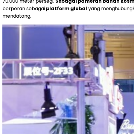
70.000 meter persegi.
Sebagai pameran bahan kosmet
berperan sebagai
platform global
yang menghubungka
mendatang.