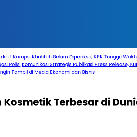
rkait Korupsi
Khofifah Belum Diperiksa, KPK Tunggu Wak
si Polisi
Komunikasi Strategis Publikasi Press Release,
 Ingin Tampil di Media Ekonomi dan Bisnis
Kosmetik Terbesar di Duni