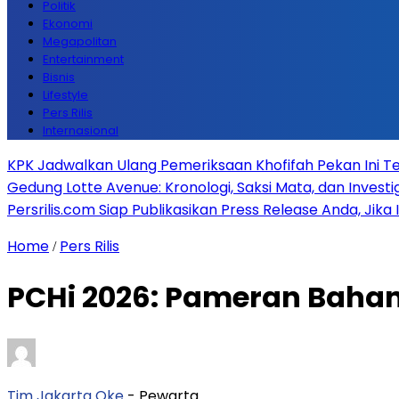
Politik
Ekonomi
Megapolitan
Entertainment
Bisnis
Lifestyle
Pers Rilis
Internasional
KPK Jadwalkan Ulang Pemeriksaan Khofifah Pekan Ini Te
Gedung Lotte Avenue: Kronologi, Saksi Mata, dan Investiga
Persrilis.com Siap Publikasikan Press Release Anda, Jika
Home
Pers Rilis
/
PCHi 2026: Pameran Bahan 
Tim Jakarta Oke
- Pewarta