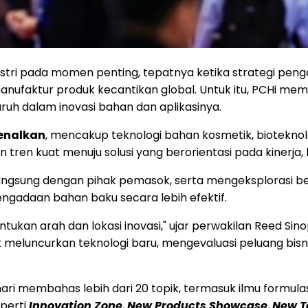
tri pada momen penting, tepatnya ketika strategi pengadaa
ufaktur produk kecantikan global. Untuk itu, PCHi memb
uh dalam inovasi bahan dan aplikasinya.
kenalkan
, mencakup teknologi bahan kosmetik, bioteknolog
ren kuat menuju solusi yang berorientasi pada kinerja, 
ngsung dengan pihak pemasok, serta mengeksplorasi be
gadaan bahan baku secara lebih efektif.
ukan arah dan lokasi inovasi," ujar perwakilan Reed Sin
meluncurkan teknologi baru, mengevaluasi peluang bisni
hari membahas lebih dari 20 topik, termasuk ilmu formul
eperti
Innovation Zone
,
New Products Showcase
,
New T