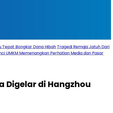
tu Tepat Bongkar Dana Hibah
Tragedi Remaja Jatuh Dari
 Kunci UMKM Memenangkan Perhatian Media dan Pasar
a Digelar di Hangzhou