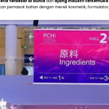
ik terbesar di dunia
dan
ajang industri terkemuka
n pemasok bahan dengan merek kosmetik, formulator,