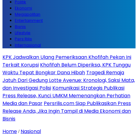
Politik
Ekonomi
Megapolitan
Entertainment
Bisnis
Lifestyle
Pers Rilis
Internasional
KPK Jadwalkan Ulang Pemeriksaan Khofifah Pekan Ini
Terkait Korupsi
Khofifah Belum Diperiksa, KPK Tunggu
Waktu Tepat Bongkar Dana Hibah
Tragedi Remaja
Jatuh Dari Gedung Lotte Avenue: Kronologi, Saksi Mata,
dan Investigasi Polisi
Komunikasi Strategis Publikasi
Press Release, Kunci UMKM Memenangkan Perhatian
Media dan Pasar
Persrilis.com Siap Publikasikan Press
Release Anda, Jika Ingin Tampil di Media Ekonomi dan
Bisnis
Home
Nasional
/