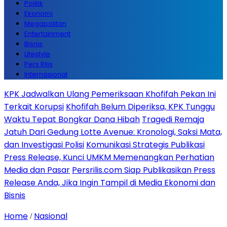
Politik
Ekonomi
Megapolitan
Entertainment
Bisnis
Lifestyle
Pers Rilis
Internasional
KPK Jadwalkan Ulang Pemeriksaan Khofifah Pekan Ini
Terkait Korupsi
Khofifah Belum Diperiksa, KPK Tunggu
Waktu Tepat Bongkar Dana Hibah
Tragedi Remaja
Jatuh Dari Gedung Lotte Avenue: Kronologi, Saksi Mata,
dan Investigasi Polisi
Komunikasi Strategis Publikasi
Press Release, Kunci UMKM Memenangkan Perhatian
Media dan Pasar
Persrilis.com Siap Publikasikan Press
Release Anda, Jika Ingin Tampil di Media Ekonomi dan
Bisnis
Home
Nasional
/