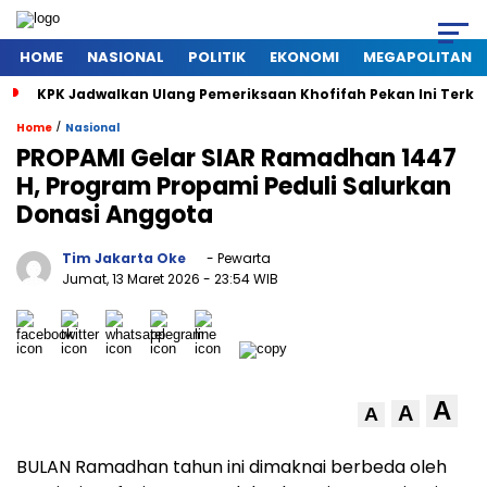
HOME
NASIONAL
POLITIK
EKONOMI
MEGAPOLITAN
KPK Jadwalkan Ulang Pemeriksaan Khofifah Pekan Ini Terkai
/
Home
Nasional
PROPAMI Gelar SIAR Ramadhan 1447
H, Program Propami Peduli Salurkan
Donasi Anggota
Tim Jakarta Oke
- Pewarta
Jumat, 13 Maret 2026
- 23:54 WIB
A
A
A
BULAN Ramadhan tahun ini dimaknai berbeda oleh