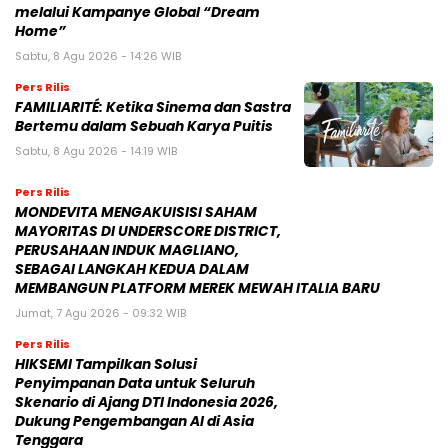
melalui Kampanye Global “Dream
Home”
Sabtu, 8 Agu 2026 - 14:26 WIB
Pers Rilis
FAMILIARITÉ: Ketika Sinema dan Sastra
Bertemu dalam Sebuah Karya Puitis
Sabtu, 8 Agu 2026 - 14:19 WIB
Pers Rilis
MONDEVITA MENGAKUISISI SAHAM
MAYORITAS DI UNDERSCORE DISTRICT,
PERUSAHAAN INDUK MAGLIANO,
SEBAGAI LANGKAH KEDUA DALAM
MEMBANGUN PLATFORM MEREK MEWAH ITALIA BARU
Jumat, 7 Agu 2026 - 09:32 WIB
Pers Rilis
HIKSEMI Tampilkan Solusi
Penyimpanan Data untuk Seluruh
Skenario di Ajang DTI Indonesia 2026,
Dukung Pengembangan AI di Asia
Tenggara