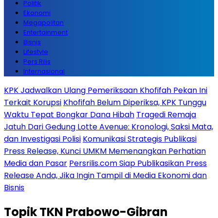
Politik
Ekonomi
Megapolitan
Entertainment
Bisnis
Lifestyle
Pers Rilis
Internasional
KPK Jadwalkan Ulang Pemeriksaan Khofifah Pekan Ini
Terkait Korupsi
Khofifah Belum Diperiksa, KPK Tunggu
Waktu Tepat Bongkar Dana Hibah
Tragedi Remaja
Jatuh Dari Gedung Lotte Avenue: Kronologi, Saksi Mata,
dan Investigasi Polisi
Komunikasi Strategis Publikasi
Press Release, Kunci UMKM Memenangkan Perhatian
Media dan Pasar
Persrilis.com Siap Publikasikan Press
Release Anda, Jika Ingin Tampil di Media Ekonomi dan
Bisnis
Topik
TKN Prabowo-Gibran