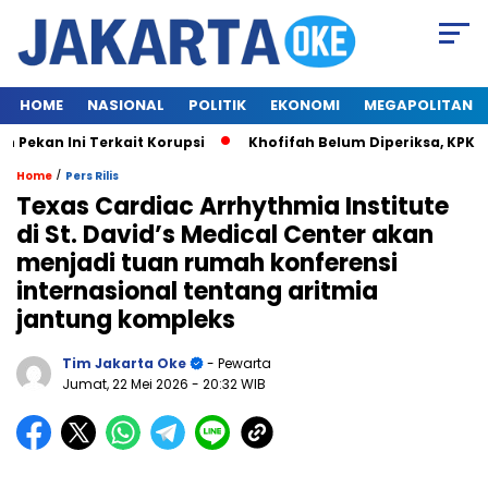
HOME
NASIONAL
POLITIK
EKONOMI
MEGAPOLITAN
ekan Ini Terkait Korupsi
Khofifah Belum Diperiksa, KPK Tu
/
Home
Pers Rilis
Texas Cardiac Arrhythmia Institute
di St. David’s Medical Center akan
menjadi tuan rumah konferensi
internasional tentang aritmia
jantung kompleks
Tim Jakarta Oke
- Pewarta
Jumat, 22 Mei 2026
- 20:32 WIB