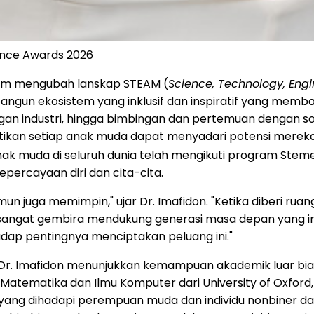
ance Awards 2026
alam mengubah lanskap STEAM (
Science, Technology, Engi
bangun ekosistem yang inklusif dan inspiratif yang mem
engan industri, hingga bimbingan dan pertemuan dengan s
astikan setiap anak muda dapat menyadari potensi merek
ak muda di seluruh dunia telah mengikuti program Stem
ercayaan diri dan cita-cita.
n juga memimpin," ujar Dr. Imafidon. "Ketika diberi ruan
. Saya sangat gembira mendukung generasi masa depan ya
dap pentingnya menciptakan peluang ini."
a, Dr. Imafidon menunjukkan kemampuan akademik luar biasa
 Matematika dan Ilmu Komputer dari University of Oxfor
yang dihadapi perempuan muda dan individu nonbiner dal