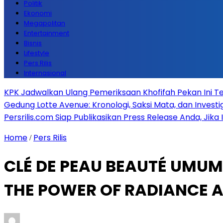
Politik
Ekonomi
Megapolitan
Entertainment
Bisnis
Lifestyle
Pers Rilis
Internasional
KPK Jadwalkan Ulang Pemeriksaan Khofifah Pekan Ini Te
Gedung Lotte Avenue: Kronologi, Saksi Mata, dan Investiga
Persrilis.com Siap Publikasikan Press Release Anda, Jika
Home
Pers Rilis
/
CLÉ DE PEAU BEAUTÉ UMU
THE POWER OF RADIANCE 