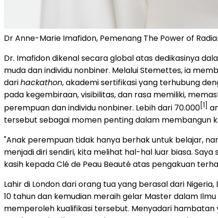
Dr Anne-Marie Imafidon, Pemenang The Power of Radi
Dr. Imafidon dikenal secara global atas dedikasinya d
muda dan individu nonbiner. Melalui Stemettes, ia mem
dari
hackathon
, akademi sertifikasi yang terhubung d
pada kegembiraan, visibilitas, dan rasa memiliki, mem
[1]
perempuan dan individu nonbiner. Lebih dari 70.000
an
tersebut sebagai momen penting dalam membangun kep
"Anak perempuan tidak hanya berhak untuk belajar, namu
menjadi diri sendiri, kita melihat hal-hal luar biasa
kasih kepada Clé de Peau Beauté atas pengakuan terha
Lahir di London dari orang tua yang berasal dari Nigeri
10 tahun dan kemudian meraih gelar Master dalam Ilmu
memperoleh kualifikasi tersebut. Menyadari hambatan 