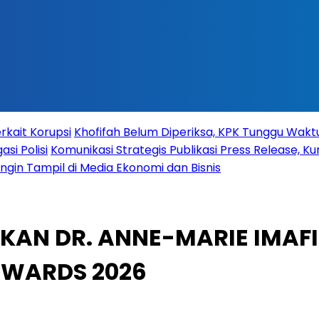
rkait Korupsi
Khofifah Belum Diperiksa, KPK Tunggu Wak
si Polisi
Komunikasi Strategis Publikasi Press Release,
 Ingin Tampil di Media Ekonomi dan Bisnis
MKAN DR. ANNE-MARIE IMA
AWARDS 2026