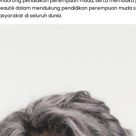
orong pendidikan perempuan muda, serta membuka pelua
eauté dalam mendukung pendidikan perempuan muda seba
yarakat di seluruh dunia.