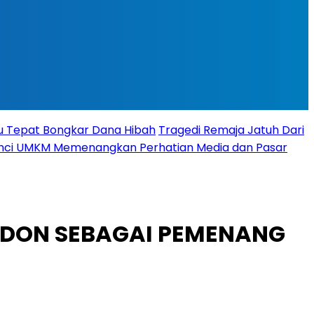
tu Tepat Bongkar Dana Hibah
Tragedi Remaja Jatuh Dari
 Kunci UMKM Memenangkan Perhatian Media dan Pasar
FIDON SEBAGAI PEMENANG