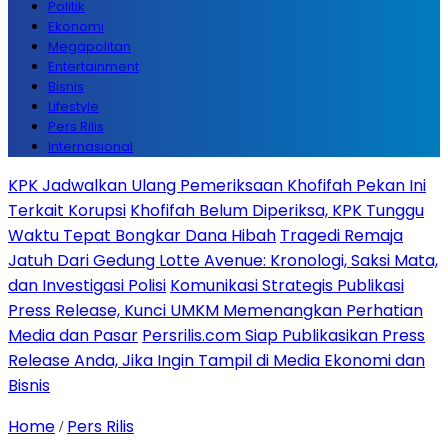
Politik
Ekonomi
Megapolitan
Entertainment
Bisnis
Lifestyle
Pers Rilis
Internasional
KPK Jadwalkan Ulang Pemeriksaan Khofifah Pekan Ini
Terkait Korupsi
Khofifah Belum Diperiksa, KPK Tunggu
Waktu Tepat Bongkar Dana Hibah
Tragedi Remaja
Jatuh Dari Gedung Lotte Avenue: Kronologi, Saksi Mata,
dan Investigasi Polisi
Komunikasi Strategis Publikasi
Press Release, Kunci UMKM Memenangkan Perhatian
Media dan Pasar
Persrilis.com Siap Publikasikan Press
Release Anda, Jika Ingin Tampil di Media Ekonomi dan
Bisnis
Home
Pers Rilis
/