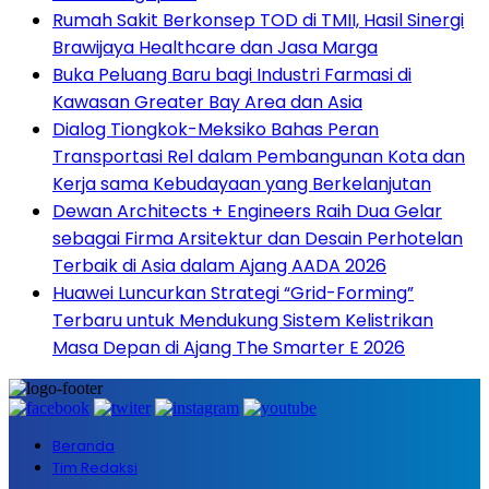
Rumah Sakit Berkonsep TOD di TMII, Hasil Sinergi
Brawijaya Healthcare dan Jasa Marga
Buka Peluang Baru bagi Industri Farmasi di
Kawasan Greater Bay Area dan Asia
Dialog Tiongkok-Meksiko Bahas Peran
Transportasi Rel dalam Pembangunan Kota dan
Kerja sama Kebudayaan yang Berkelanjutan
Dewan Architects + Engineers Raih Dua Gelar
sebagai Firma Arsitektur dan Desain Perhotelan
Terbaik di Asia dalam Ajang AADA 2026
Huawei Luncurkan Strategi “Grid-Forming”
Terbaru untuk Mendukung Sistem Kelistrikan
Masa Depan di Ajang The Smarter E 2026
Beranda
Tim Redaksi