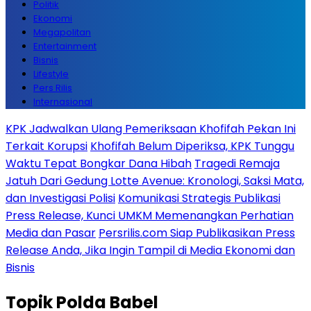
Politik
Ekonomi
Megapolitan
Entertainment
Bisnis
Lifestyle
Pers Rilis
Internasional
KPK Jadwalkan Ulang Pemeriksaan Khofifah Pekan Ini
Terkait Korupsi
Khofifah Belum Diperiksa, KPK Tunggu
Waktu Tepat Bongkar Dana Hibah
Tragedi Remaja
Jatuh Dari Gedung Lotte Avenue: Kronologi, Saksi Mata,
dan Investigasi Polisi
Komunikasi Strategis Publikasi
Press Release, Kunci UMKM Memenangkan Perhatian
Media dan Pasar
Persrilis.com Siap Publikasikan Press
Release Anda, Jika Ingin Tampil di Media Ekonomi dan
Bisnis
Topik
Polda Babel