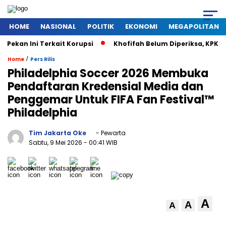
HOME
NASIONAL
POLITIK
EKONOMI
MEGAPOLITAN
an Ini Terkait Korupsi
Khofifah Belum Diperiksa, KPK Tun
/
Home
Pers Rilis
Philadelphia Soccer 2026 Membuka
Pendaftaran Kredensial Media dan
Penggemar Untuk FIFA Fan Festival™
Philadelphia
Tim Jakarta Oke
- Pewarta
Sabtu, 9 Mei 2026
- 00:41 WIB
A
A
A