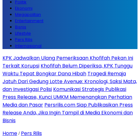
Politik
Ekonomi
Megapolitan
Entertainment
Bisnis
Lifestyle
Pers Rilis
Internasional
KPK Jadwalkan Ulang Pemeriksaan Khofifah Pekan Ini
Terkait Korupsi
Khofifah Belum Diperiksa, KPK Tunggu
Waktu Tepat Bongkar Dana Hibah
Tragedi Remaja
Jatuh Dari Gedung Lotte Avenue: Kronologi, Saksi Mata,
dan Investigasi Polisi
Komunikasi Strategis Publikasi
Press Release, Kunci UMKM Memenangkan Perhatian
Media dan Pasar
Persrilis.com Siap Publikasikan Press
Release Anda, Jika Ingin Tampil di Media Ekonomi dan
Bisnis
Home
Pers Rilis
/