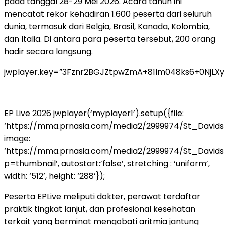
pada tanggal 28-29 Mei 2026. Acara tahun ini
mencatat rekor kehadiran 1.600 peserta dari seluruh
dunia, termasuk dari Belgia, Brasil, Kanada, Kolombia,
dan Italia. Di antara para peserta tersebut, 200 orang
hadir secara langsung.
jwplayer.key=”3Fznr2BGJZtpwZmA+81lm048ks6+0NjLX
EP Live 2026
jwplayer(‘myplayer1’).setup({file:
‘https://mma.prnasia.com/media2/2999974/St_David
image:
‘https://mma.prnasia.com/media2/2999974/St_Davi
p=thumbnail’, autostart:’false’, stretching : ‘uniform’,
width: ‘512’, height: ‘288’});
Peserta EPLive meliputi dokter, perawat terdaftar
praktik tingkat lanjut, dan profesional kesehatan
terkait yang berminat mengobati aritmia jantung