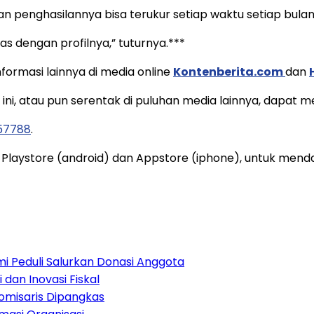
an penghasilannya bisa terukur setiap waktu setiap bula
s dengan profilnya,” tuturnya.***
ormasi lainnya di media online
Kontenberita.com
dan
e ini, atau pun serentak di puluhan media lainnya, dapat
157788
.
 Playstore (android) dan Appstore (iphone), untuk mend
 Peduli Salurkan Donasi Anggota
 dan Inovasi Fiskal
misaris Dipangkas