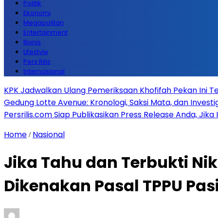
Politik
Ekonomi
Megapolitan
Entertainment
Bisnis
Lifestyle
Pers Rilis
Internasional
KPK Jadwalkan Ulang Pemeriksaan Khofifah Pekan Ini Te
Gedung Lotte Avenue: Kronologi, Saksi Mata, dan Investiga
Persrilis.com Siap Publikasikan Press Release Anda, Jika
Home
Nasional
/
Jika Tahu dan Terbukti Nik
Dikenakan Pasal TPPU Pasi