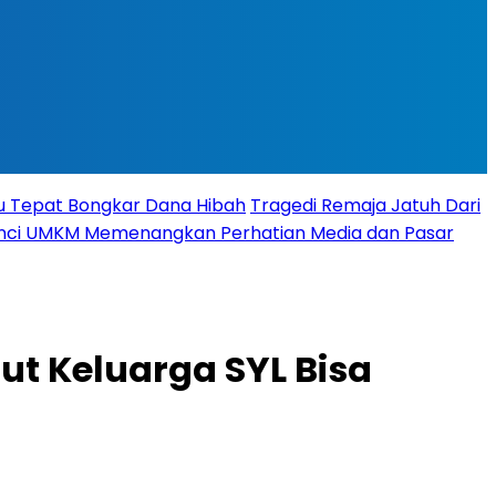
tu Tepat Bongkar Dana Hibah
Tragedi Remaja Jatuh Dari
 Kunci UMKM Memenangkan Perhatian Media dan Pasar
but Keluarga SYL Bisa