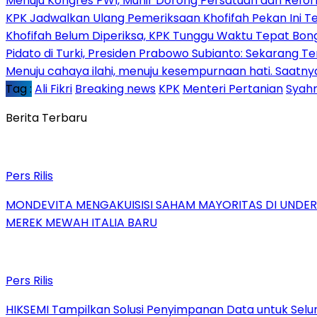
Menuju Kongres PWI, Munir Dorong Persatuan dan Refor
KPK Jadwalkan Ulang Pemeriksaan Khofifah Pekan Ini Te
Khofifah Belum Diperiksa, KPK Tunggu Waktu Tepat Bon
Pidato di Turki, Presiden Prabowo Subianto: Sekarang 
Menuju cahaya ilahi, menuju kesempurnaan hati. Saat
Tag :
Ali Fikri
Breaking news
KPK
Menteri Pertanian
Syahr
Berita Terbaru
Pers Rilis
MONDEVITA MENGAKUISISI SAHAM MAYORITAS DI UNDE
MEREK MEWAH ITALIA BARU
Pers Rilis
HIKSEMI Tampilkan Solusi Penyimpanan Data untuk Selur