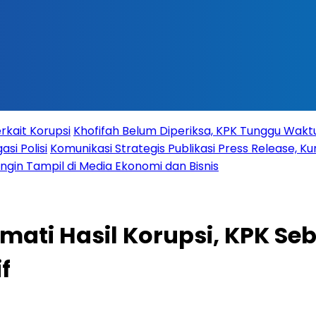
rkait Korupsi
Khofifah Belum Diperiksa, KPK Tunggu Wak
si Polisi
Komunikasi Strategis Publikasi Press Release,
 Ingin Tampil di Media Ekonomi dan Bisnis
mati Hasil Korupsi, KPK Se
f