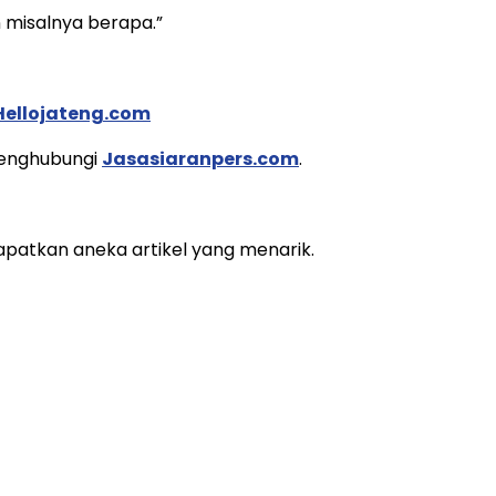
n misalnya berapa.”
Hellojateng.com
 menghubungi
Jasasiaranpers.com
.
apatkan aneka artikel yang menarik.